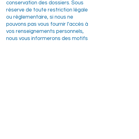
conservation des dossiers. Sous
réserve de toute restriction légale
ou réglementaire, si nous ne
pouvons pas vous fournir l’accès à
vos renseignements personnels,
nous vous informerons des motifs
de ce refus.
RETRAIT DE VOTRE
CONSENTEMENT
Lorsque vous donnez votre
consentement à la collecte, à
l’utilisation et au transfert de vos
renseignements personnels, vous
avez le droit de le retirer dans
certaines circonstances. Pour ce
faire, le cas échéant, veuillez nous
téléphoner ou nous écrire en vous